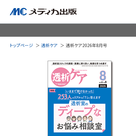
脳神経
循環器
心
トップページ
透析ケア
透析ケア2026年8月号
透析・腎臓・血液浄化
泌尿
耳鼻咽喉科
皮膚・形
手術室・麻酔
ICU
感染管理・感染症
リハビ