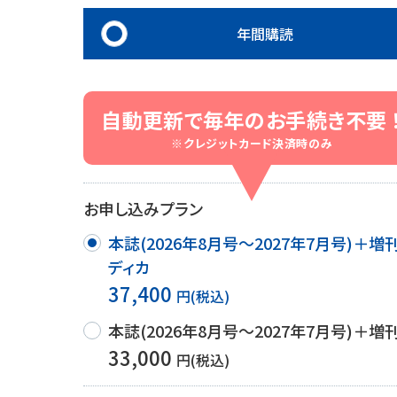
理
産業保健
在宅
年間購読
介護
自動更新で毎年のお手続き不要 
栄養
※クレジットカード決済時のみ
お申し込みプラン
本誌(2026年8月号～2027年7月号)＋増
ディカ
37,400
円(税込)
本誌(2026年8月号～2027年7月号)＋増
33,000
円(税込)