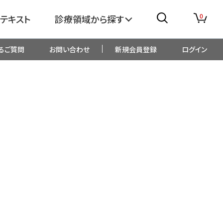
0
テキスト
診療領域から探す
るご質問
お問い合わせ
新規会員登録
ログイン
消化器
糖尿病・内分泌
整形外科
眼科
生児・小児
精神科・心療内科
総合診療
一般内科
画像・臨床検査
薬剤