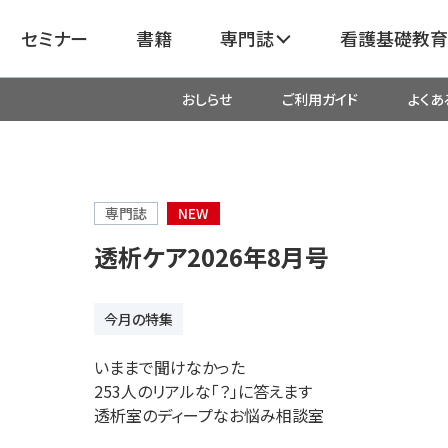
セミナー
書籍
専門誌
看護基礎教育
おしらせ
ご利用ガイド
よくあ
看護
呼吸器
臓血管
器
がん
化学療法・放射線治療・緩和ケア
専門誌
NEW
透析ケア2026年8月号
成外科
産科・婦人科・周産期・助産
新
今月の特集
救命・救急
いままで聞けなかった
253人のリアルな「？」に答えます
リ
栄養管理
超音波・
透析室のディープなお悩み相談室
医学