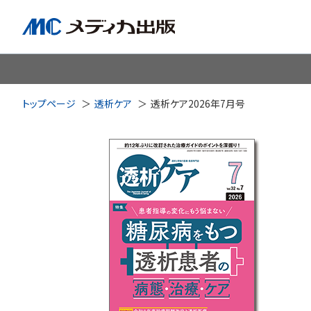
脳神経
循環器
心
トップページ
透析ケア
透析ケア2026年7月号
透析・腎臓・血液浄化
泌尿
耳鼻咽喉科
皮膚・形
手術室・麻酔
ICU
感染管理・感染症
リハビ