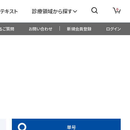
0
テキスト
診療領域から探す
るご質問
お問い合わせ
新規会員登録
ログイン
消化器
糖尿病・内分泌
整形外科
眼科
生児・小児
精神科・心療内科
総合診療
一般内科
画像・臨床検査
薬剤
単号