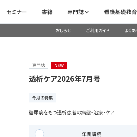
セミナー
書籍
専門誌
看護基礎教育
おしらせ
ご利用ガイド
よくあ
看護
呼吸器
臓血管
器
がん
化学療法・放射線治療・緩和ケア
専門誌
NEW
透析ケア2026年7月号
成外科
産科・婦人科・周産期・助産
新
今月の特集
救命・救急
糖尿病をもつ透析患者の病態・治療・ケア
リ
栄養管理
超音波・
医学
年間購読