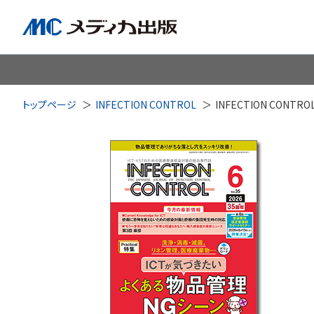
脳神経
循環器
心
トップページ
INFECTION CONTROL
INFECTION CONT
透析・腎臓・血液浄化
泌尿
耳鼻咽喉科
皮膚・形
手術室・麻酔
ICU
感染管理・感染症
リハビ