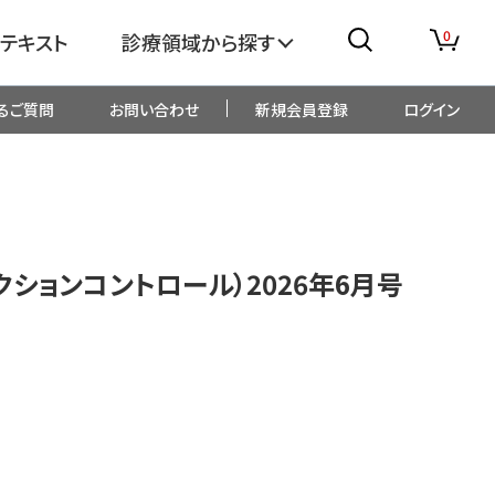
0
テキスト
診療領域から探す
るご質問
お問い合わせ
新規会員登録
ログイン
消化器
糖尿病・内分泌
整形外科
眼科
フェクションコントロール）2026年6月号
生児・小児
精神科・心療内科
総合診療
一般内科
画像・臨床検査
薬剤