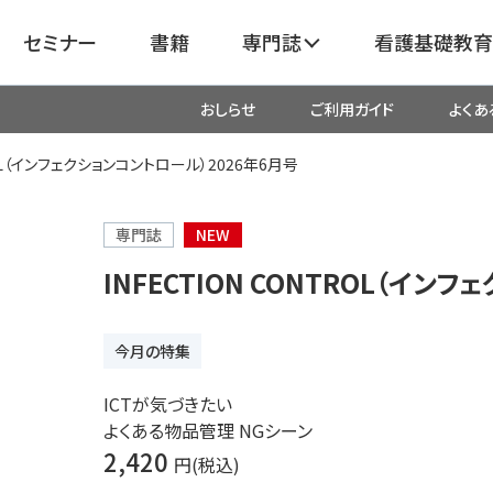
セミナー
書籍
専門誌
看護基礎教育
おしらせ
ご利用ガイド
よくあ
看護
呼吸器
臓血管
ROL（インフェクションコントロール）2026年6月号
器
がん
化学療法・放射線治療・緩和ケア
専門誌
NEW
INFECTION CONTROL（イン
成外科
産科・婦人科・周産期・助産
新
今月の特集
救命・救急
ICTが気づきたい
よくある物品管理 NGシーン
リ
栄養管理
超音波・
2,420
円(税込)
医学