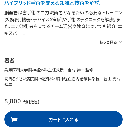
ハイブリッド手術を支える知識と技術を解説
脳血管障害手術の二刀流術者となるための必要なトレーニン
グ、解剖、機器・デバイスの知識や手術のテクニックを解説。ま
た、二刀流術者を育てるチーム運営や教育についても紹介。エ
キスパー
もっと見る
著者
兵庫医科大学脳神経外科主任教授 吉村 紳一 監修
関西ろうさい病院脳神経外科・脳神経血管内治療科部長 豊田 真吾
編集
8,800
円(税込)
カートに入れる