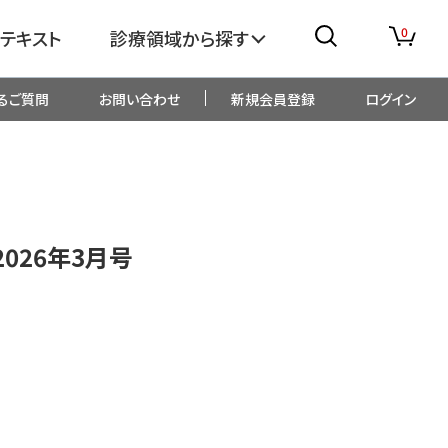
0
テキスト
診療領域から探す
るご質問
お問い合わせ
新規会員登録
ログイン
消化器
糖尿病・内分泌
整形外科
眼科
2026年3月号
生児・小児
精神科・心療内科
総合診療
一般内科
画像・臨床検査
薬剤