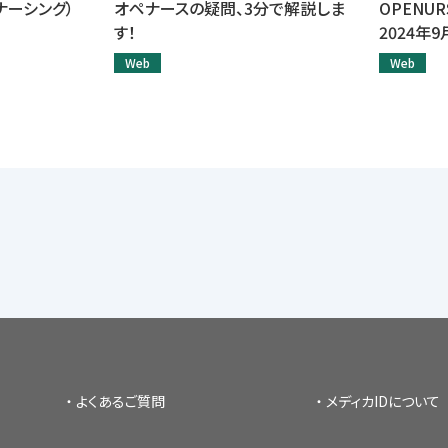
ペナーシング）
オペナースの疑問、3分で解説しま
OPENU
す！
2024年
Web
Web
よくあるご質問
メディカIDについて