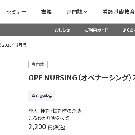
セミナー
書籍
専門誌
看護基礎教育
おしらせ
ご利用ガイド
よくあ
看護
呼吸器
臓血管
）2026年3月号
器
がん
化学療法・放射線治療・緩和ケア
専門誌
OPE NURSING（オペナーシング）
成外科
産科・婦人科・周産期・助産
新
今月の特集
救命・救急
導入・挿管・抜管時の介助
まるわかり映像授業
リ
栄養管理
超音波・
2,200
円(税込)
医学