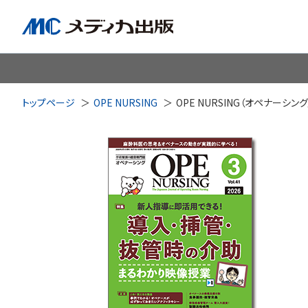
脳神経
循環器
心
トップページ
OPE NURSING
OPE NURSING（オペナーシング
透析・腎臓・血液浄化
泌尿
耳鼻咽喉科
皮膚・形
手術室・麻酔
ICU
感染管理・感染症
リハビ