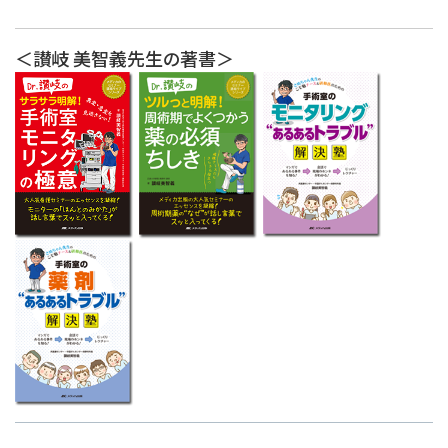
＜讃岐 美智義先生の著書＞